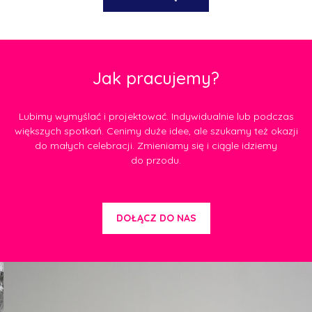
Jak pracujemy?
Lubimy wymyślać i projektować. Indywidualnie lub podczas
większych spotkań. Cenimy duże idee, ale szukamy też okazji
do małych celebracji. Zmieniamy się i ciągle idziemy
do przodu.
DOŁĄCZ DO NAS