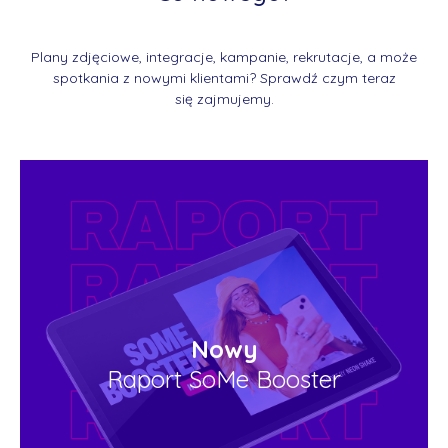
Plany zdjęciowe, integracje, kampanie, rekrutacje, a może
spotkania z nowymi klientami? Sprawdź czym teraz
się zajmujemy.
Nowy
Raport SoMe Booster