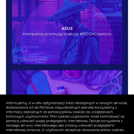
ASUS
Kampania promująca akcję #ROG4Creators
Valio
Informujemy, iż w celu optymalizacji treści dostępnych w naszym serwisie,
Przedstawiamy Polsce fiński lovebrand
dostosowania ich do Państwa indywidualnych potrzeb korzystamy z
informacji zapisanych za pomocą plików cookies na urządzeniach
końcowych użytkowników. Pliki cookies użytkownik może kontrolować za
pomocą ustawień swojej przeglądarki internetowej. Dalsze korzystanie z
naszego serwisu internetowego, bez zmiany ustawień przeglądarki
internetowej oznacza, iż użytkownik akceptuje stosowanie plików cookies.