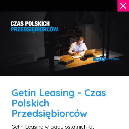
Getin Leasing - Czas
Polskich
Przedsiębiorców
Getin Leasing w ciągu ostatnich lat