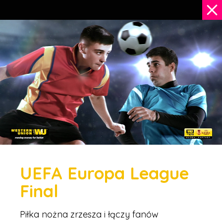
UEFA Europa League
Final
Piłka nożna zrzesza i łączy fanów